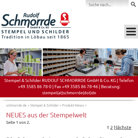
Stempel & Schilder RUDOLF SCHMORRDE GmbH & Co. KG | Telefon
+49 3585 86 78-0 | Fax +49 3585 86 78-46 | Beratung:
stempel(at)schmorrde(dot)de
schmorrde.de
>
Stempel & Schilder
>
Produkt-News
>
NEUES aus der Stempelwelt
Seite 1 von 2.
1
2
Nächste