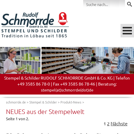
Stempel & Schilder RUDOLF SCHMORRDE GmbH & Co. KG | Telefon
+49 3585 86 78-0 | Fax +49 3585 86 78-46 | Beratung:
stempel(at)schmorrde(dot)de
schmorrde.de
>
Stempel & Schilder
>
Produkt-News
>
NEUES aus der Stempelwelt
Seite 1 von 2.
1
2
Nächste