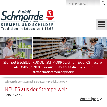
Stempel & Schilder RUDOLF SCHMORRDE GmbH & Co. KG | Telefon
+49 3585 86 78-0 | Fax +49 3585 86 78-46 | Beratung:
stempel(at)schmorrde(dot)de
schmorrde.de
>
Stempel & Schilder
>
Produkt-News
>
NEUES aus der Stempelwelt
Seite 2 von 2.
Vorherige
1
2