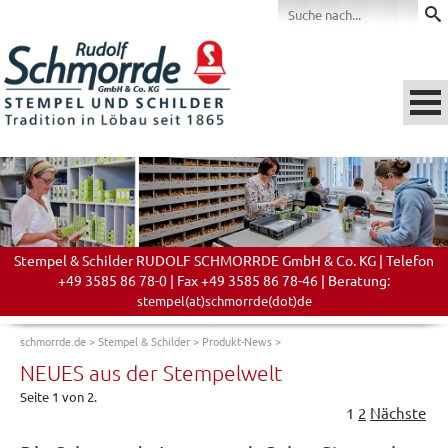
Stempel & Schilder RUDOLF SCHMORRDE GmbH & Co. KG | Telefon
+49 3585 86 78-0 | Fax +49 3585 86 78-46 | Beratung:
stempel(at)schmorrde(dot)de
schmorrde.de
>
Stempel & Schilder
>
Produkt-News
>
NEUES aus der Stempelwelt
Seite 1 von 2.
1
2
Nächste