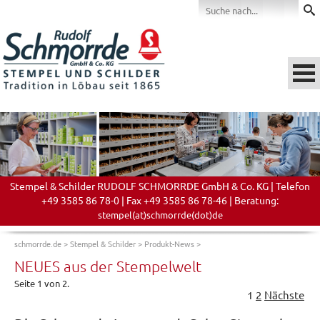
Stempel & Schilder RUDOLF SCHMORRDE GmbH & Co. KG | Telefon
+49 3585 86 78-0 | Fax +49 3585 86 78-46 | Beratung:
stempel(at)schmorrde(dot)de
schmorrde.de
>
Stempel & Schilder
>
Produkt-News
>
NEUES aus der Stempelwelt
Seite 1 von 2.
1
2
Nächste