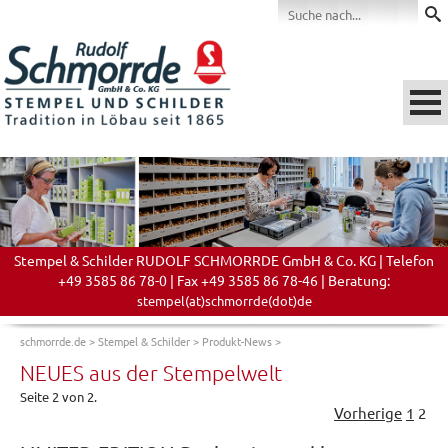
Stempel & Schilder RUDOLF SCHMORRDE GmbH & Co. KG | Telefon
+49 3585 86 78-0 | Fax +49 3585 86 78-46 | Beratung:
stempel(at)schmorrde(dot)de
schmorrde.de
>
Stempel & Schilder
>
Produkt-News
>
NEUES aus der Stempelwelt
Seite 2 von 2.
Vorherige
1
2