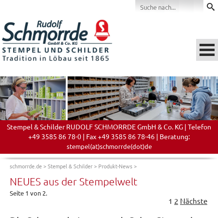
Stempel & Schilder RUDOLF SCHMORRDE GmbH & Co. KG | Telefon
+49 3585 86 78-0 | Fax +49 3585 86 78-46 | Beratung:
stempel(at)schmorrde(dot)de
schmorrde.de
>
Stempel & Schilder
>
Produkt-News
>
NEUES aus der Stempelwelt
Seite 1 von 2.
1
2
Nächste