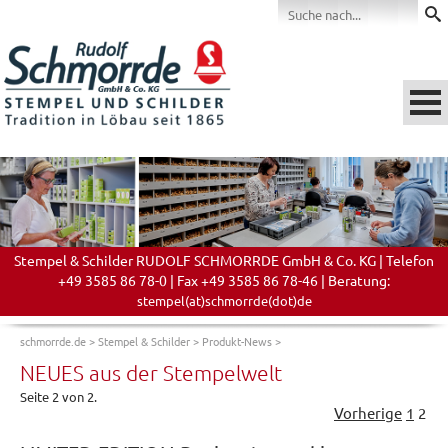
Stempel & Schilder RUDOLF SCHMORRDE GmbH & Co. KG | Telefon
+49 3585 86 78-0 | Fax +49 3585 86 78-46 | Beratung:
stempel(at)schmorrde(dot)de
schmorrde.de
>
Stempel & Schilder
>
Produkt-News
>
NEUES aus der Stempelwelt
Seite 2 von 2.
Vorherige
1
2