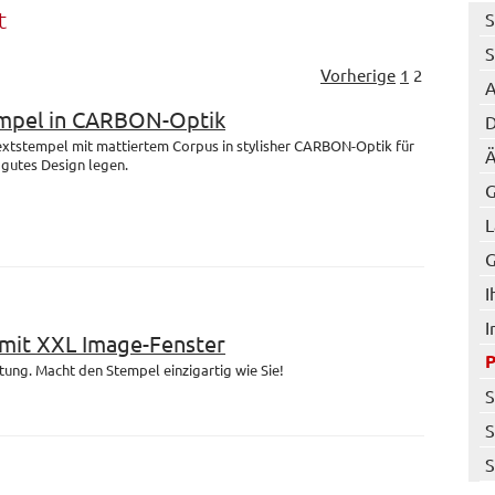
t
S
S
Vorherige
1
2
A
mpel in CARBON-Optik
D
Textstempel mit mattiertem Corpus in stylisher CARBON-Optik für
Ä
f gutes Design legen.
G
L
G
I
I
it XXL Image-Fenster
ltung. Macht den Stempel einzigartig wie Sie!
S
S
S