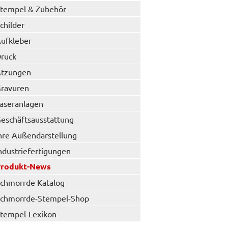
tempel & Zubehör
childer
ufkleber
ruck
tzungen
ravuren
aseranlagen
eschäftsausstattung
hre Außendarstellung
ndustriefertigungen
Produkt-News
chmorrde Katalog
chmorrde-Stempel-Shop
tempel-Lexikon