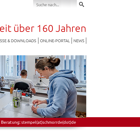
seit über 160 Jahren
ESSE & DOWNLOADS
ONLINE-PORTAL
NEWS
 Beratung:
stempel(at)schmorrde(dot)de