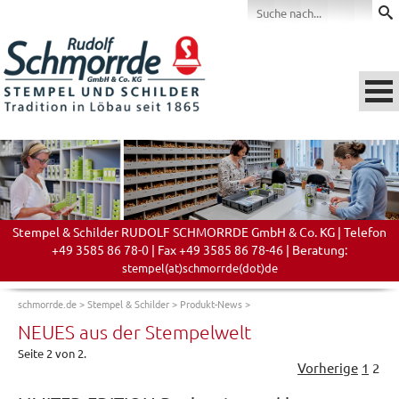
Stempel & Schilder RUDOLF SCHMORRDE GmbH & Co. KG | Telefon
+49 3585 86 78-0 | Fax +49 3585 86 78-46 | Beratung:
stempel(at)schmorrde(dot)de
schmorrde.de
>
Stempel & Schilder
>
Produkt-News
>
NEUES aus der Stempelwelt
Seite 2 von 2.
Vorherige
1
2