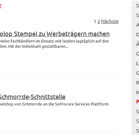
t
S
S
1
2
Nächste
A
Colop Stempel zu Werbeträgern machen
D
 vielen Fachhändlern im Einsatz und landen tagtäglich auf den
Ä
en. Mit der individuell gestaltbaren...
G
L
G
I
I
 Schmorrde-Schnittstelle
mpelshop von Schmorrde an die SoProcure Services Plattform
S
S
S