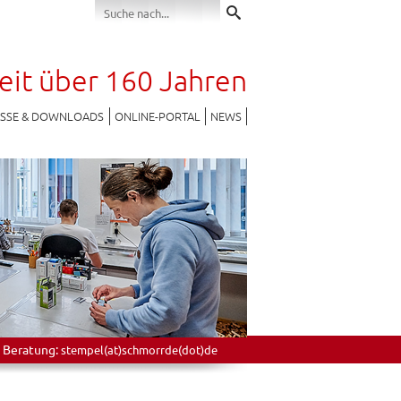
seit über 160 Jahren
ESSE & DOWNLOADS
ONLINE-PORTAL
NEWS
 Beratung:
stempel(at)schmorrde(dot)de