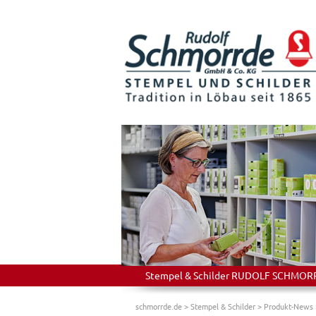
Stempel & Schilder RUDOLF SCHMORRDE
schmorrde.de
>
Stempel & Schilder
>
Produkt-News