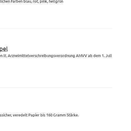
lichen Farben blau, rot, pink, hellgrün
pel
en lt. Arzneimittelverschreibungsverordnung AMVV ab dem 1. Juli
ssicher, veredelt Papier bis 160 Gramm Stärke.