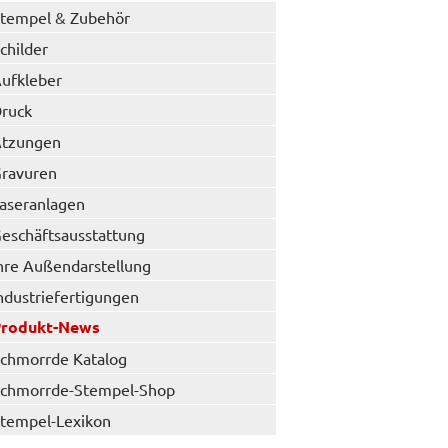
tempel & Zubehör
childer
ufkleber
ruck
tzungen
ravuren
aseranlagen
eschäftsausstattung
hre Außendarstellung
ndustriefertigungen
Produkt-News
chmorrde Katalog
chmorrde-Stempel-Shop
tempel-Lexikon