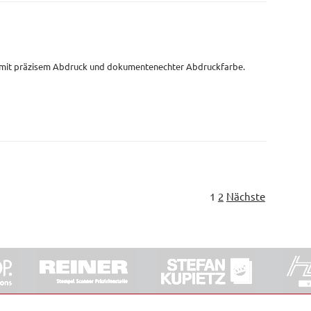
 mit präzisem Abdruck und dokumentenechter Abdruckfarbe.
1
2
Nächste
ORRDE GmbH & Co. KG
|
Impressum
|
Barrierefreiheit
|
Ko