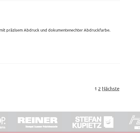
 mit präzisem Abdruck und dokumentenechter Abdruckfarbe.
1
2
Nächste
ORRDE GmbH & Co. KG
|
Impressum
|
Barrierefreiheit
|
Ko