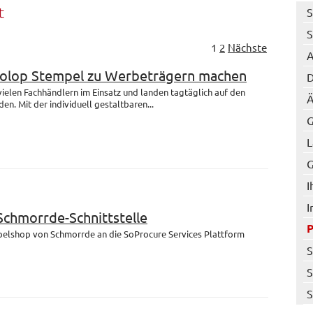
t
S
S
1
2
Nächste
A
Colop Stempel zu Werbeträgern machen
D
 vielen Fachhändlern im Einsatz und landen tagtäglich auf den
Ä
en. Mit der individuell gestaltbaren...
G
L
G
I
I
 Schmorrde-Schnittstelle
mpelshop von Schmorrde an die SoProcure Services Plattform
S
S
S