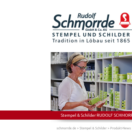
Stempel & Schilder RUDOLF SCHMORRDE
schmorrde.de
>
Stempel & Schilder
>
Produkt-News