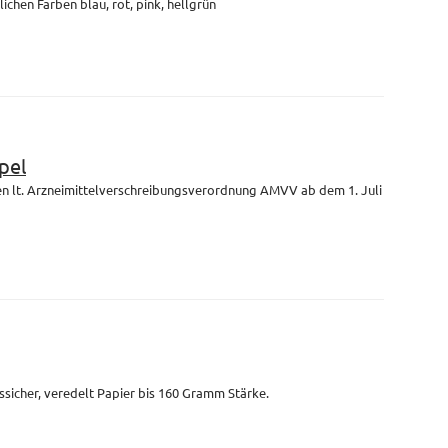
lichen Farben blau, rot, pink, hellgrün
pel
en lt. Arzneimittelverschreibungsverordnung AMVV ab dem 1. Juli
ssicher, veredelt Papier bis 160 Gramm Stärke.