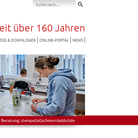
seit über 160 Jahren
ESSE & DOWNLOADS
ONLINE-PORTAL
NEWS
 Beratung:
stempel(at)schmorrde(dot)de