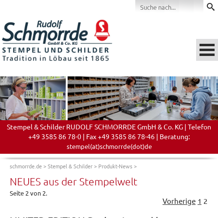
Stempel & Schilder RUDOLF SCHMORRDE GmbH & Co. KG | Telefon
+49 3585 86 78-0 | Fax +49 3585 86 78-46 | Beratung:
stempel(at)schmorrde(dot)de
schmorrde.de
>
Stempel & Schilder
>
Produkt-News
>
NEUES aus der Stempelwelt
Seite 2 von 2.
Vorherige
1
2