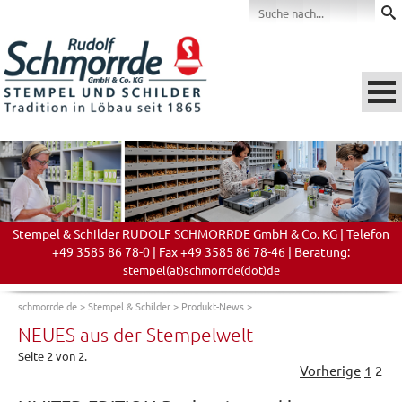
Stempel & Schilder RUDOLF SCHMORRDE GmbH & Co. KG | Telefon
+49 3585 86 78-0 | Fax +49 3585 86 78-46 | Beratung:
stempel(at)schmorrde(dot)de
schmorrde.de
>
Stempel & Schilder
>
Produkt-News
>
NEUES aus der Stempelwelt
Seite 2 von 2.
Vorherige
1
2