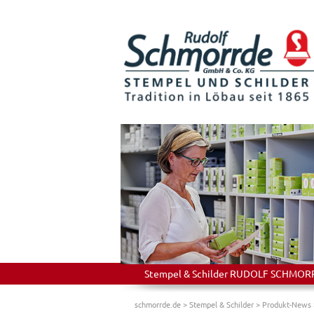
Stempel & Schilder RUDOLF SCHMORRDE
schmorrde.de
>
Stempel & Schilder
>
Produkt-News