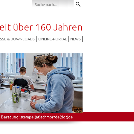
seit über 160 Jahren
ESSE & DOWNLOADS
ONLINE-PORTAL
NEWS
 Beratung:
stempel(at)schmorrde(dot)de