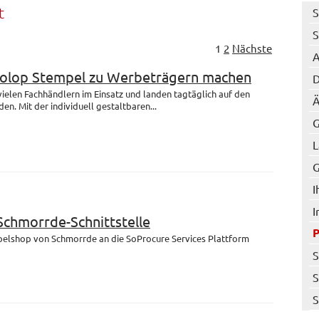
t
S
S
1
2
Nächste
A
Colop Stempel zu Werbeträgern machen
D
 vielen Fachhändlern im Einsatz und landen tagtäglich auf den
Ä
en. Mit der individuell gestaltbaren...
G
L
G
I
I
 Schmorrde-Schnittstelle
mpelshop von Schmorrde an die SoProcure Services Plattform
S
S
S