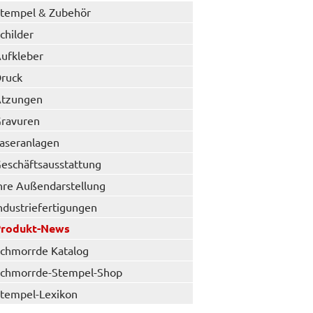
tempel & Zubehör
childer
ufkleber
ruck
tzungen
ravuren
aseranlagen
eschäftsausstattung
hre Außendarstellung
ndustriefertigungen
Produkt-News
chmorrde Katalog
chmorrde-Stempel-Shop
tempel-Lexikon