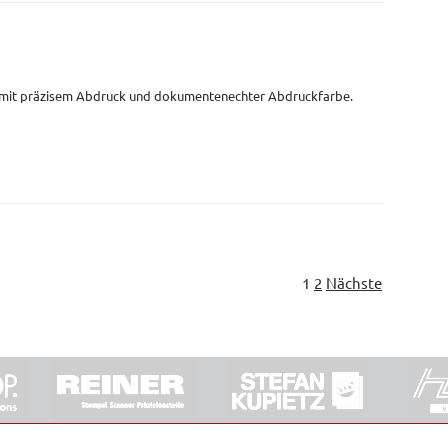
 mit präzisem Abdruck und dokumentenechter Abdruckfarbe.
1
2
Nächste
ORRDE GmbH & Co. KG
|
Impressum
|
Barrierefreiheit
|
Ko