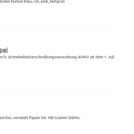
lichen Farben blau, rot, pink, hellgrün
pel
en lt. Arzneimittelverschreibungsverordnung AMVV ab dem 1. Juli
ssicher, veredelt Papier bis 160 Gramm Stärke.