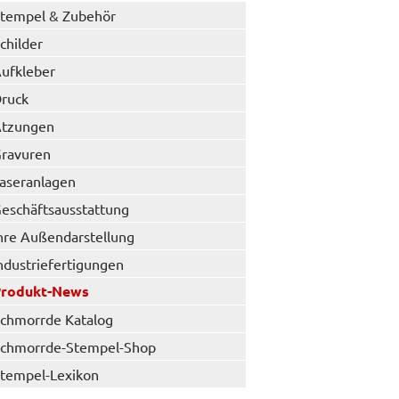
tempel & Zubehör
childer
ufkleber
ruck
tzungen
ravuren
aseranlagen
eschäftsausstattung
hre Außendarstellung
ndustriefertigungen
Produkt-News
chmorrde Katalog
chmorrde-Stempel-Shop
tempel-Lexikon