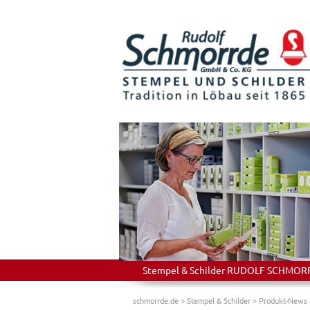
Stempel & Schilder RUDOLF SCHMORRDE
schmorrde.de
>
Stempel & Schilder
>
Produkt-News