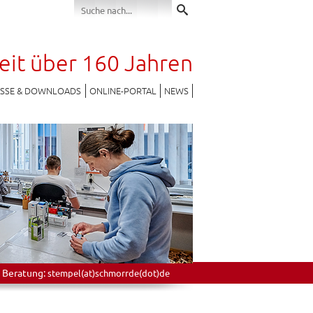
seit über 160 Jahren
ESSE & DOWNLOADS
ONLINE-PORTAL
NEWS
 Beratung:
stempel(at)schmorrde(dot)de