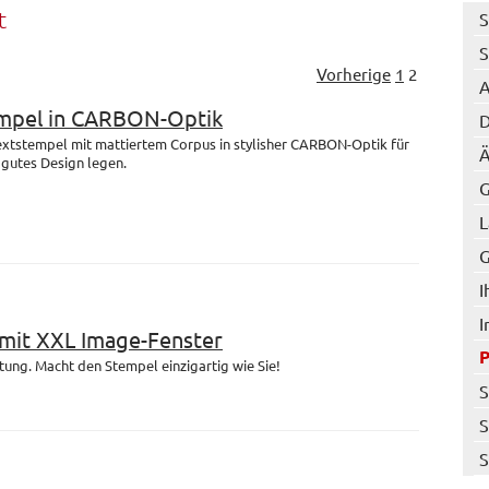
t
S
S
Vorherige
1
2
A
mpel in CARBON-Optik
D
Textstempel mit mattiertem Corpus in stylisher CARBON-Optik für
Ä
f gutes Design legen.
G
L
G
I
I
it XXL Image-Fenster
ltung. Macht den Stempel einzigartig wie Sie!
S
S
S