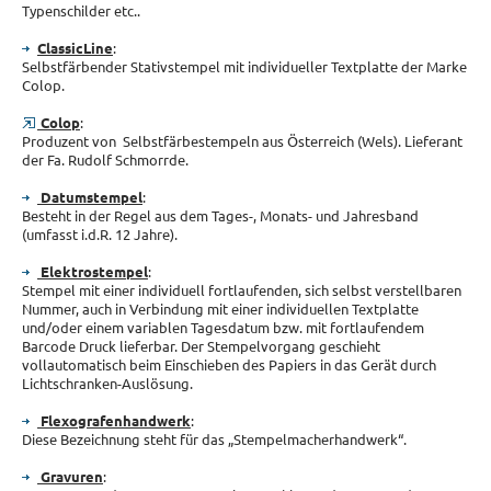
Typenschilder etc..
ClassicLine
:
Selbstfärbender Stativstempel mit individueller Textplatte der Marke
Colop.
Colop
:
Produzent von Selbstfärbestempeln aus Österreich (Wels). Lieferant
der Fa. Rudolf Schmorrde.
Datumstempel
:
Besteht in der Regel aus dem Tages-, Monats- und Jahresband
(umfasst i.d.R. 12 Jahre).
Elektrostempel
:
Stempel mit einer individuell fortlaufenden, sich selbst verstellbaren
Nummer, auch in Verbindung mit einer individuellen Textplatte
und/oder einem variablen Tagesdatum bzw. mit fortlaufendem
Barcode Druck lieferbar. Der Stempelvorgang geschieht
vollautomatisch beim Einschieben des Papiers in das Gerät durch
Lichtschranken-Auslösung.
Flexografenhandwerk
:
Diese Bezeichnung steht für das „Stempelmacherhandwerk“.
Gravuren
: