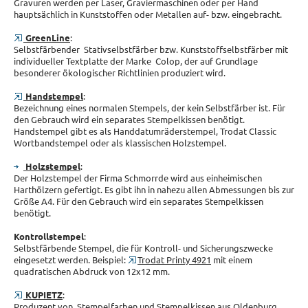
Gravuren werden per Laser, Graviermaschinen oder per Hand
hauptsächlich in Kunststoffen oder Metallen auf- bzw. eingebracht.
GreenLine
:
Selbstfärbender Stativselbstfärber bzw. Kunststoffselbstfärber mit
individueller Textplatte der Marke Colop, der auf Grundlage
besonderer ökologischer Richtlinien produziert wird.
Handstempel
:
Bezeichnung eines normalen Stempels, der kein Selbstfärber ist. Für
den Gebrauch wird ein separates Stempelkissen benötigt.
Handstempel gibt es als Handdatumräderstempel, Trodat Classic
Wortbandstempel oder als klassischen Holzstempel.
Holzstempel
:
Der Holzstempel der Firma Schmorrde wird aus einheimischen
Harthölzern gefertigt. Es gibt ihn in nahezu allen Abmessungen bis zur
Größe A4. Für den Gebrauch wird ein separates Stempelkissen
benötigt.
Kontrollstempel
:
Selbstfärbende Stempel, die für Kontroll- und Sicherungszwecke
eingesetzt werden. Beispiel:
Trodat Printy 4921
mit einem
quadratischen Abdruck von 12x12 mm.
KUPIETZ
:
Produzent von Stempelfarben und Stempelkissen aus Oldenburg.