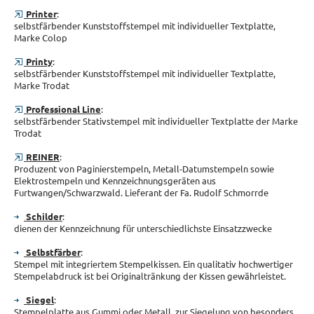
Printer
:
selbstfärbender Kunststoffstempel mit individueller Textplatte,
Marke Colop
Printy
:
selbstfärbender Kunststoffstempel mit individueller Textplatte,
Marke Trodat
Professional Line
:
selbstfärbender Stativstempel mit individueller Textplatte der Marke
Trodat
REINER
:
Produzent von Paginierstempeln, Metall-Datumstempeln sowie
Elektrostempeln und Kennzeichnungsgeräten aus
Furtwangen/Schwarzwald. Lieferant der Fa. Rudolf Schmorrde
Schilder
:
dienen der Kennzeichnung für unterschiedlichste Einsatzzwecke
Selbstfärber
:
Stempel mit integriertem Stempelkissen. Ein qualitativ hochwertiger
Stempelabdruck ist bei Originaltränkung der Kissen gewährleistet.
Siegel
:
Stempelplatte aus Gummi oder Metall, zur Siegelung von besonders