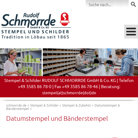
Stempel & Schilder RUDOLF SCHMORRDE GmbH & Co. KG | Telefon
+49 3585 86 78-0 | Fax +49 3585 86 78-46 | Beratung:
stempel(at)schmorrde(dot)de
schmorrde.de
>
Stempel & Schilder
>
Stempel & Zubehör
>
Datumstempel &
Bänderstempel
>
Datumstempel und Bänderstempel