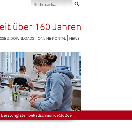
seit über 160 Jahren
ESSE & DOWNLOADS
ONLINE-PORTAL
NEWS
 Beratung:
stempel(at)schmorrde(dot)de