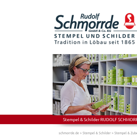
Stempel & Schilder RUDOLF SCHMORRDE
schmorrde.de
>
Stempel & Schilder
>
Stempel & Zub