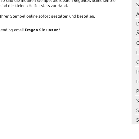
so sind die mobilen Stempel die idealen Begleiter. Schließen Sie
S
ind die kleinen Helfer stets zur Hand.
A
Ihren Stempel online sofort gestalten und bestellen.
D
Fragen Sie uns an!
Ä
G
L
G
I
I
P
S
S
S