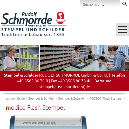
Stempel & Schilder RUDOLF SCHMORRDE GmbH & Co. KG | Telefon
+49 3585 86 78-0 | Fax +49 3585 86 78-46 | Beratung:
stempel(at)schmorrde(dot)de
schmorrde.de
>
Stempel & Schilder
>
Stempel & Zubehör
>
MODICO Flash Stempel
>
modico Flash Stempel