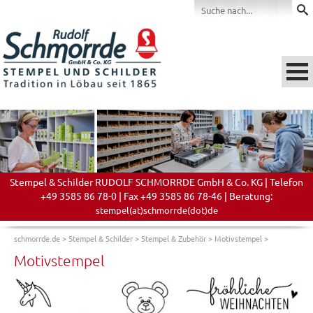
Stempel & Schilder RUDOLF SCHMORRDE GmbH & Co. KG | Telefon
+49 3585 86 78-0 | Fax +49 3585 86 78-46 | Beratung:
stempel(at)schmorrde(dot)de
schmorrde.de
>
Stempel & Schilder
>
Stempel & Zubehör
>
Motivstempel
>
Motivstempel