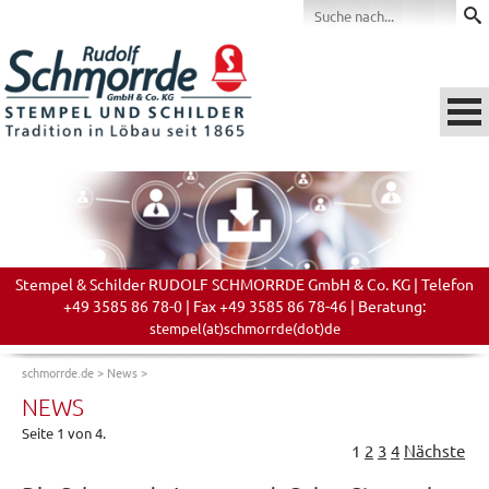
Stempel & Schilder RUDOLF SCHMORRDE GmbH & Co. KG | Telefon
+49 3585 86 78-0 | Fax +49 3585 86 78-46 | Beratung:
stempel(at)schmorrde(dot)de
schmorrde.de
>
News
>
NEWS
Seite 1 von 4.
1
2
3
4
Nächste