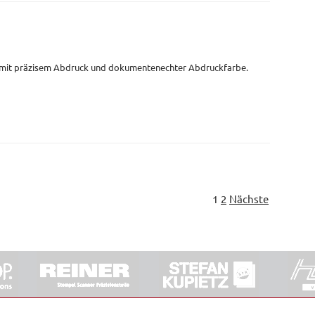
 mit präzisem Abdruck und dokumentenechter Abdruckfarbe.
1
2
Nächste
ORRDE GmbH & Co. KG
|
Impressum
|
Barrierefreiheit
|
Ko