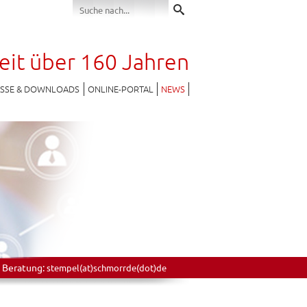
seit über 160 Jahren
ESSE & DOWNLOADS
ONLINE-PORTAL
NEWS
 Beratung:
stempel(at)schmorrde(dot)de