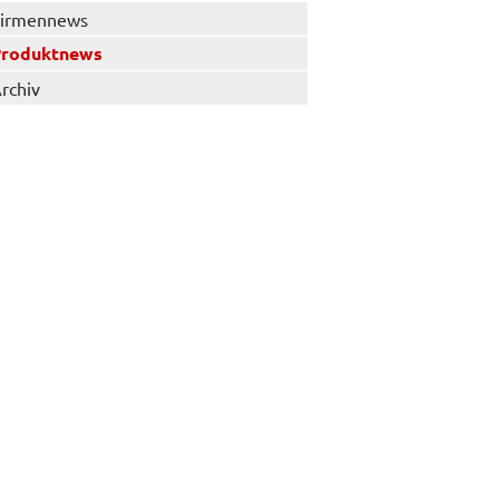
irmennews
Produktnews
rchiv