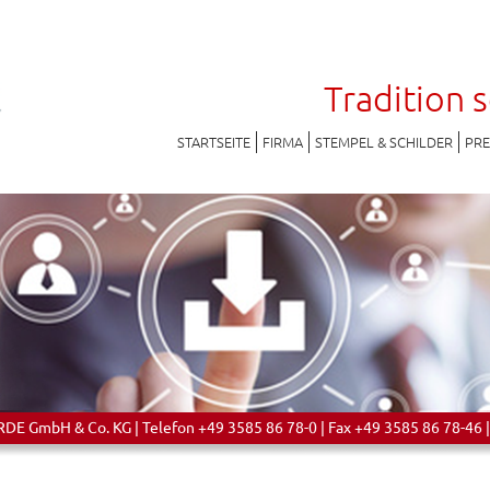
Tradition 
STARTSEITE
FIRMA
STEMPEL & SCHILDER
PR
 GmbH & Co. KG | Telefon +49 3585 86 78-0 | Fax +49 3585 86 78-46 |