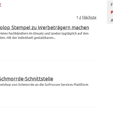
t
F
1
2
Nächste
A
Colop Stempel zu Werbeträgern machen
 vielen Fachhändlern im Einsatz und landen tagtäglich auf den
en. Mit der individuell gestaltbaren...
 Schmorrde-Schnittstelle
mpelshop von Schmorrde an die SoProcure Services Plattform