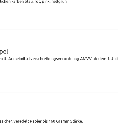
lichen Farben blau, rot, pink, hellgrün
pel
en lt. Arzneimittelverschreibungsverordnung AMVV ab dem 1. Juli
ssicher, veredelt Papier bis 160 Gramm Stärke.