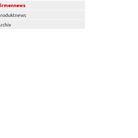
Firmennews
roduktnews
rchiv