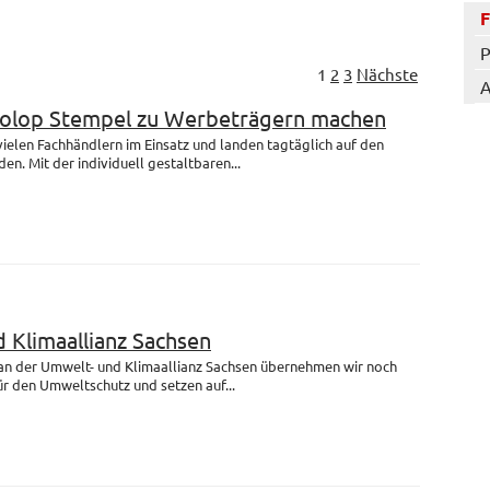
P
1
2
3
Nächste
A
Colop Stempel zu Werbeträgern machen
 vielen Fachhändlern im Einsatz und landen tagtäglich auf den
en. Mit der individuell gestaltbaren...
 Klimaallianz Sachsen
 an der Umwelt- und Klimaallianz Sachsen übernehmen wir noch
r den Umweltschutz und setzen auf...