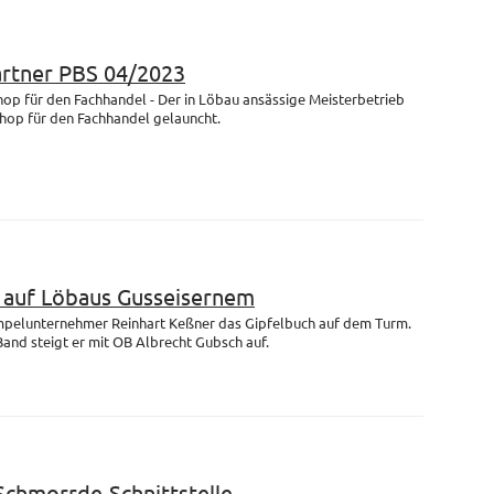
artner PBS 04/2023
op für den Fachhandel - Der in Löbau ansässige Meisterbetrieb
Shop für den Fachhandel gelauncht.
m auf Löbaus Gusseisernem
empelunternehmer Reinhart Keßner das Gipfelbuch auf dem Turm.
and steigt er mit OB Albrecht Gubsch auf.
 Schmorrde-Schnittstelle