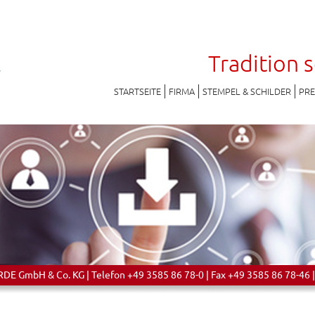
Tradition 
STARTSEITE
FIRMA
STEMPEL & SCHILDER
PR
 GmbH & Co. KG | Telefon +49 3585 86 78-0 | Fax +49 3585 86 78-46 |