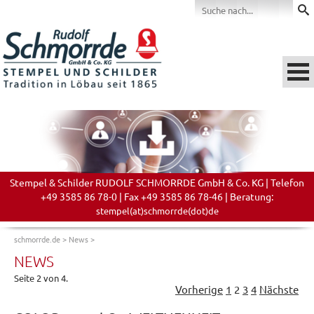
Stempel & Schilder RUDOLF SCHMORRDE GmbH & Co. KG | Telefon
+49 3585 86 78-0 | Fax +49 3585 86 78-46 | Beratung:
stempel(at)schmorrde(dot)de
schmorrde.de
>
News
>
NEWS
Seite 2 von 4.
Vorherige
1
2
3
4
Nächste